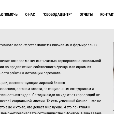
АК ПОМОЧЬ
О НАС
"СВОБОДАЦЕНТР"
ОТЧЕТЫ
КОНТАК
ативного волонтерства является ключевым в формировании
шение, которое может стать частью корпоративно-социальной
гии по продвижению собственного бренда, или одним из
ости работы и мотивации персонала.
 цели, соответствующие мировой бизнес-
аселению, органам власти, потенциальным сотрудникам и
ссивность взглядов. Сегодня люди ожидают от корпораций не
 некоей социальной миссии. То есть успешный бизнес — это не
это еще и что-то, что делает мир лучше. И это понятная и
ю поможет реализовать сотрудничество с фондом. Наша задача