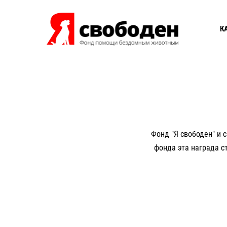
К
Фонд "Я свободен" и 
фонда эта награда с