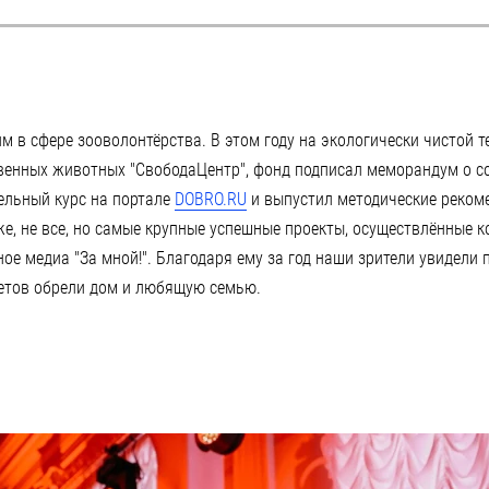
м в сфере зооволонтёрства. В этом году на экологически чистой 
венных животных "СвободаЦентр", фонд подписал меморандум о с
ельный курс на портале
DOBRO.RU
и выпустил методические рекоме
е, не все, но самые крупные успешные проекты, осуществлённые ко
ое медиа "За мной!". Благодаря ему за год наши зрители увидели
етов обрели дом и любящую семью.