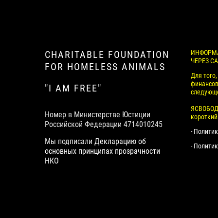
CHARITABLE FOUNDATION
ИНФОРМА
ЧЕРЕЗ СА
FOR HOMELESS ANIMALS
Для того
финансов
"I AM FREE"
следующе
ЯСВОБОДЕ
Номер в Министерстве Юстиции
короткий
Российской Федерации 4714010245
- Полити
Мы подписали
Декларацию об
- Полити
основных принципах прозрачности
НКО