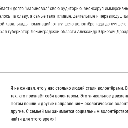
бласти долго "мариновал" свою аудиторию, анонсируя иммерсивн
удалось на славу, а самые талантливые, деятельные и неравнодуш
ой кавалькады номинаций: от лучшего волонтёра года до лучшего
ал губернатор Ленинградской области Александр Юрьевич Дрозде
Я не ожидал, что у нас столько людей стали волонтёрами. 
тех, кто признаёт себя волонтером. Это уникальное движен
Потом пошли и другие направления— экологическое волон
другие. С семьей мы занимается социальным волонтёрство
найти для этого время!