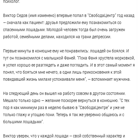
психолог.
Виктор Седов (имя изменено) впервые попал в "СвободаЦентр" год назад
— сначала как пациент: друзья предложили ему познакомиться со
спасенными лошадьми. Молодой человек тогда был очень загружен
работой, семейными делами, находился на грани депрессии.
Первые минуты в конюшне ему не понравились: лошадей он боялся. И
тут он познакомился с малышкой Фаней. "Пока Фаня хрустела морковкой,
я успел хорошо ее разглядеть и даже погладить. И в этот самый момент я
понял, что бояться мне нечего, а одни лишь прикосновения к этой
повидавшей жизнь милахе успокаивали меня", — вспоминает мужчина.
На следующий день он вышел на работу совсем в другом состоянии.
Мешало только одно — желание поскорее вернуться в конюшню. "С тех
пор я как минимум раз в неделю бываю в "СвободаЦентре" и уже не
только глажу и угощаю пони. Теперь я так же уверенно общаюсь и с
большими лошадьми".
Виктор уверен, что у каждой лошади — свой собственный характер и