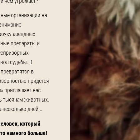
 и чем угрожает?
тные организации на
 внимание
рочку арендных
рные препараты и
беспризорных
вол судьбы. В
 превратятся в
ризорностью придется
н» приглашает вас
чь тысячам животных,
 несколько дней...
человек, который
сто намного больше!