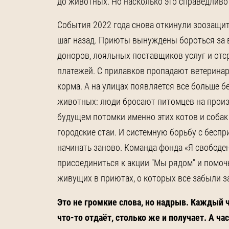
до животных. Но насколько это справедливо
События 2022 года снова откинули зоозащи
шаг назад. Приюты вынуждены бороться за
доноров, лояльных поставщиков услуг и отс
платежей. С прилавков пропадают ветерина
корма. А на улицах появляется все больше 
животных: люди бросают питомцев на произ
будущем потомки именно этих котов и собак
городские стаи. И системную борьбу с бесп
начинать заново. Команда фонда «Я свободе
присоединиться к акции "Мы рядом" и помо
живущих в приютах, о которых все забыли за
Это не громкие слова, но надрыв. Каждый 
что-то отдаёт, столько же и получает. А ча