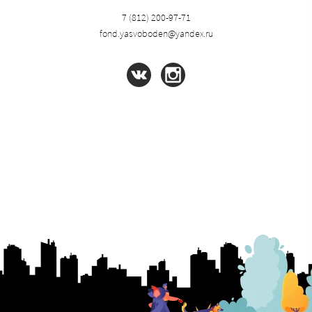
7 (812) 200-97-71
fond.yasvoboden@yandex.ru